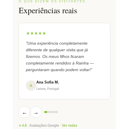
O QUE DIZEM OS VISITANTES
Experiências reais
★★★★★
★★
"Uma experiência completamente
"Absol
diferente de qualquer visita que já
histor
fizemos. Os meus filhos ficaram
could.
completamente rendidos à Rainha —
perguntaram quando podem voltar!"
J
Ana Sofia M.
A
Lisboa, Portugal
←
→
⭐ 4.9
· Avaliações Google ·
Ver todas