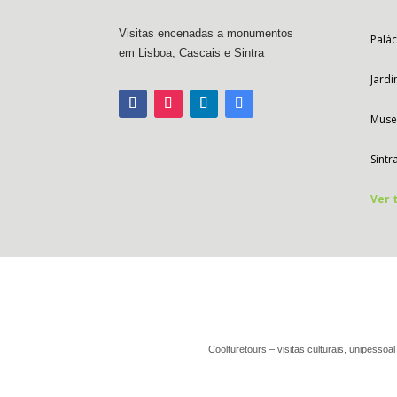
Visitas encenadas a monumentos
Palác
em Lisboa, Cascais e Sintra
Jard
Muse
Sintr
Ver 
Coolturetours – visitas culturais, unipess