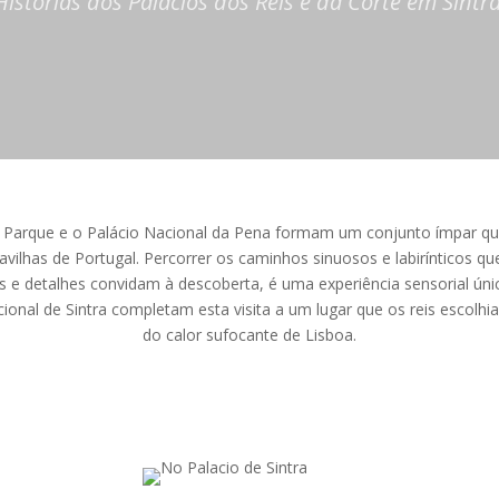
Histórias dos Palácios dos Reis e da Corte em Sintra
o Parque e o Palácio Nacional da Pena formam um conjunto ímpar qu
ilhas de Portugal. Percorrer os caminhos sinuosos e labirínticos q
 e detalhes convidam à descoberta, é uma experiência sensorial única
cional de Sintra completam esta visita a um lugar que os reis escol
do calor sufocante de Lisboa.