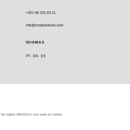
+351 96 332 93 21
info@coolturetours.com
IDIOMAS
PT · EN · ES
nº de registo 496/2019 e com sede em Lisboa