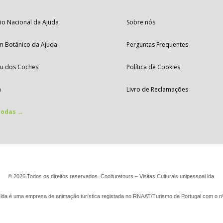
io Nacional da Ajuda
Sobre nós
im Botânico da Ajuda
Perguntas Frequentes
u dos Coches
Política de Cookies
a
Livro de Reclamações
todas →
© 2026 Todos os direitos reservados. Coolturetours – Visitas Culturais unipessoal lda.
oal lda é uma empresa de animação turística registada no RNAAT/Turismo de Portugal com o 