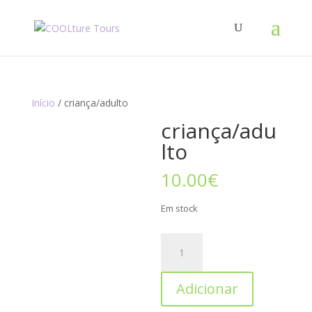
Início
/ criança/adulto
criança/adu
lto
10.00
€
Em stock
Adicionar