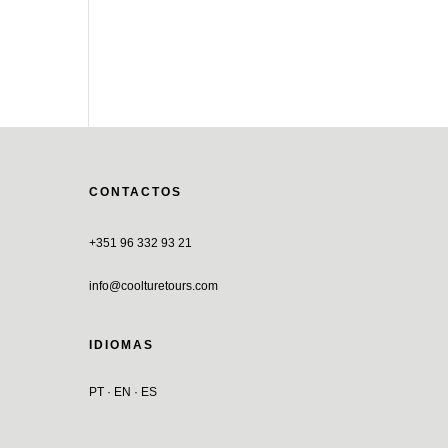
CONTACTOS
+351 96 332 93 21
info@coolturetours.com
IDIOMAS
PT · EN · ES